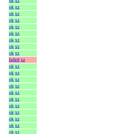
ok
xz
ok
xz
ok
xz
ok
xz
ok
xz
ok
xz
ok
xz
ok
xz
ok
xz
failed
xz
ok
xz
ok
xz
ok
xz
ok
xz
ok
xz
ok
xz
ok
xz
ok
xz
ok
xz
ok
xz
ok
xz