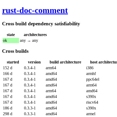
rust-doc-comment
Cross build dependency satisfiability
state
architectures
ok
any → any
Cross builds
started
version
build architecture
host architectu
152 d
0.3.4-1
arm64
i386
166 d
0.3.4-1
amd64
armhf
167 d
0.3.4-1
amd64
ppc64el
167 d
0.3.4-1
amd64
arm64
167 d
0.3.4-1
arm64
amd64
167 d
0.3.4-1
amd64
s390x
167 d
0.3.4-1
amd64
riscv64
186 d
0.3.3-1
amd64
s390x
298 d
0.3.3-1
amd64
armel