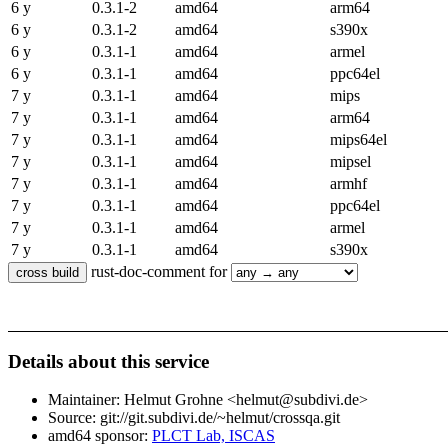
6 y
0.3.1-2
amd64
arm64
6 y
0.3.1-2
amd64
s390x
6 y
0.3.1-1
amd64
armel
6 y
0.3.1-1
amd64
ppc64el
7 y
0.3.1-1
amd64
mips
7 y
0.3.1-1
amd64
arm64
7 y
0.3.1-1
amd64
mips64el
7 y
0.3.1-1
amd64
mipsel
7 y
0.3.1-1
amd64
armhf
7 y
0.3.1-1
amd64
ppc64el
7 y
0.3.1-1
amd64
armel
7 y
0.3.1-1
amd64
s390x
rust-doc-comment for
Details about this service
Maintainer: Helmut Grohne <helmut@subdivi.de>
Source: git://git.subdivi.de/~helmut/crossqa.git
amd64 sponsor:
PLCT Lab, ISCAS