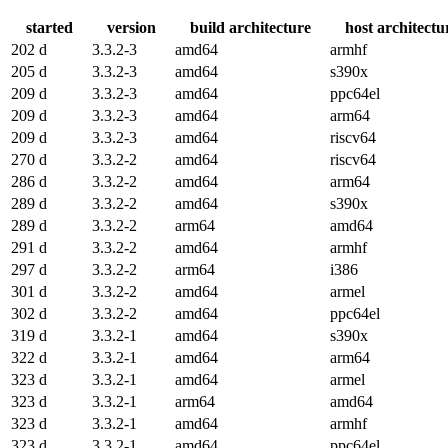
started
version
build architecture
host architectu
202 d
3.3.2-3
amd64
armhf
205 d
3.3.2-3
amd64
s390x
209 d
3.3.2-3
amd64
ppc64el
209 d
3.3.2-3
amd64
arm64
209 d
3.3.2-3
amd64
riscv64
270 d
3.3.2-2
amd64
riscv64
286 d
3.3.2-2
amd64
arm64
289 d
3.3.2-2
amd64
s390x
289 d
3.3.2-2
arm64
amd64
291 d
3.3.2-2
amd64
armhf
297 d
3.3.2-2
arm64
i386
301 d
3.3.2-2
amd64
armel
302 d
3.3.2-2
amd64
ppc64el
319 d
3.3.2-1
amd64
s390x
322 d
3.3.2-1
amd64
arm64
323 d
3.3.2-1
amd64
armel
323 d
3.3.2-1
arm64
amd64
323 d
3.3.2-1
amd64
armhf
323 d
3.3.2-1
amd64
ppc64el