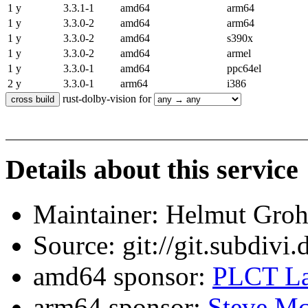
1 y
3.3.1-1
amd64
arm64
1 y
3.3.0-2
amd64
arm64
1 y
3.3.0-2
amd64
s390x
1 y
3.3.0-2
amd64
armel
1 y
3.3.0-1
amd64
ppc64el
2 y
3.3.0-1
arm64
i386
rust-dolby-vision for
Details about this service
Maintainer: Helmut Gro
Source: git://git.subdivi
amd64 sponsor:
PLCT La
arm64 sponsor:
Steve Mc