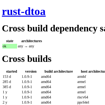
rust-dtoa
Cross build dependency sat
state
architectures
ok
any → any
Cross builds
started
version
build architecture
host architectu
153 d
1.0.9-1
amd64
armhf
285 d
1.0.9-1
amd64
armel
385 d
1.0.9-1
amd64
armel
1 y
1.0.9-1
amd64
armel
1 y
1.0.9-1
amd64
riscv64
2 y
1.0.9-1
amd64
ppc64el