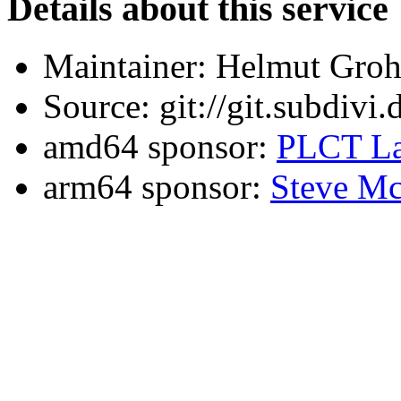
Details about this service
Maintainer: Helmut Gro
Source: git://git.subdivi
amd64 sponsor:
PLCT La
arm64 sponsor:
Steve Mc