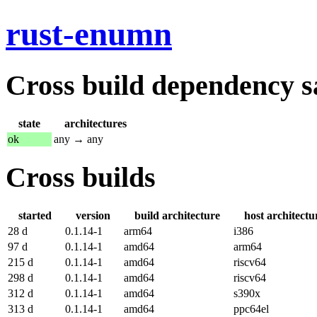
rust-enumn
Cross build dependency sat
state
architectures
ok
any → any
Cross builds
started
version
build architecture
host architectu
28 d
0.1.14-1
arm64
i386
97 d
0.1.14-1
amd64
arm64
215 d
0.1.14-1
amd64
riscv64
298 d
0.1.14-1
amd64
riscv64
312 d
0.1.14-1
amd64
s390x
313 d
0.1.14-1
amd64
ppc64el