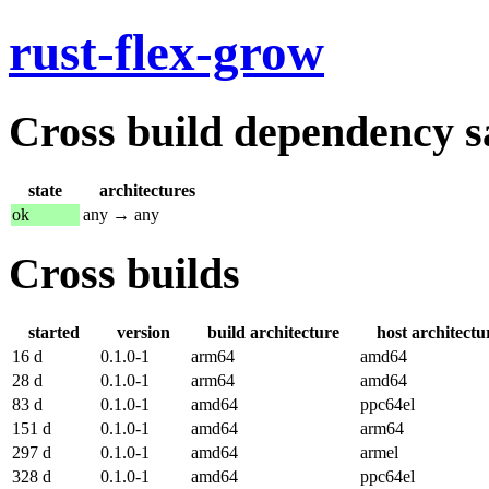
rust-flex-grow
Cross build dependency sat
state
architectures
ok
any → any
Cross builds
started
version
build architecture
host architectu
16 d
0.1.0-1
arm64
amd64
28 d
0.1.0-1
arm64
amd64
83 d
0.1.0-1
amd64
ppc64el
151 d
0.1.0-1
amd64
arm64
297 d
0.1.0-1
amd64
armel
328 d
0.1.0-1
amd64
ppc64el