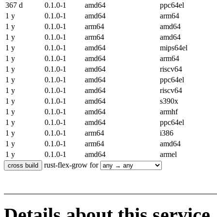
367 d
0.1.0-1
amd64
ppc64el
1 y
0.1.0-1
amd64
arm64
1 y
0.1.0-1
arm64
amd64
1 y
0.1.0-1
arm64
amd64
1 y
0.1.0-1
amd64
mips64el
1 y
0.1.0-1
amd64
arm64
1 y
0.1.0-1
amd64
riscv64
1 y
0.1.0-1
amd64
ppc64el
1 y
0.1.0-1
amd64
riscv64
1 y
0.1.0-1
amd64
s390x
1 y
0.1.0-1
amd64
armhf
1 y
0.1.0-1
amd64
ppc64el
1 y
0.1.0-1
arm64
i386
1 y
0.1.0-1
arm64
amd64
1 y
0.1.0-1
amd64
armel
rust-flex-grow for
Details about this service