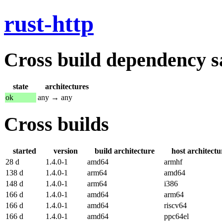
rust-http
Cross build dependency sat
state
architectures
ok
any → any
Cross builds
started
version
build architecture
host architectu
28 d
1.4.0-1
amd64
armhf
138 d
1.4.0-1
arm64
amd64
148 d
1.4.0-1
arm64
i386
166 d
1.4.0-1
amd64
arm64
166 d
1.4.0-1
amd64
riscv64
166 d
1.4.0-1
amd64
ppc64el