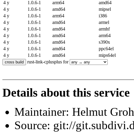
4 y
1.0.6-1
arm64
amd64
4 y
1.0.6-1
amd64
mipsel
4 y
1.0.6-1
arm64
i386
4 y
1.0.6-1
amd64
armel
4 y
1.0.6-1
amd64
armhf
4 y
1.0.6-1
amd64
arm64
4 y
1.0.6-1
amd64
s390x
4 y
1.0.6-1
amd64
ppc64el
4 y
1.0.6-1
amd64
mips64el
rust-link-cplusplus for
Details about this service
Maintainer: Helmut Gro
Source: git://git.subdivi