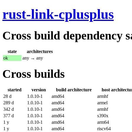
rust-link-cplusplus
Cross build dependency sat
state
architectures
ok
any → any
Cross builds
started
version
build architecture
host architectu
28 d
1.0.10-1
amd64
armhf
289 d
1.0.10-1
amd64
armel
342 d
1.0.10-1
amd64
armhf
377 d
1.0.10-1
amd64
s390x
1 y
1.0.10-1
amd64
arm64
1 y
1.0.10-1
amd64
riscv64