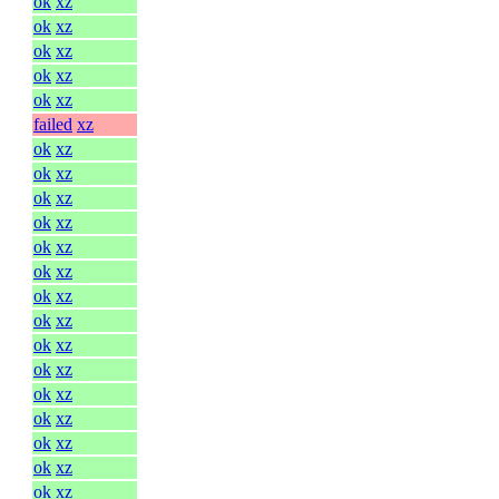
ok
xz
ok
xz
ok
xz
ok
xz
ok
xz
failed
xz
ok
xz
ok
xz
ok
xz
ok
xz
ok
xz
ok
xz
ok
xz
ok
xz
ok
xz
ok
xz
ok
xz
ok
xz
ok
xz
ok
xz
ok
xz