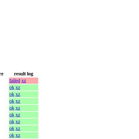
re
result log
failed
xz
ok
xz
ok
xz
ok
xz
ok
xz
ok
xz
ok
xz
ok
xz
ok
xz