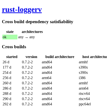
rust-loggerv
Cross build dependency satisfiability
state
architectures
ok
any → any
Cross builds
started
version
build architecture
host architectu
26 d
0.7.2-2
amd64
armhf
177 d
0.7.2-2
amd64
s390x
254 d
0.7.2-2
amd64
s390x
256 d
0.7.2-2
arm64
i386
260 d
0.7.2-2
amd64
armhf
286 d
0.7.2-2
amd64
arm64
288 d
0.7.2-2
amd64
riscv64
290 d
0.7.2-2
amd64
riscv64
292 d
0.7.2-2
amd64
ppc64el