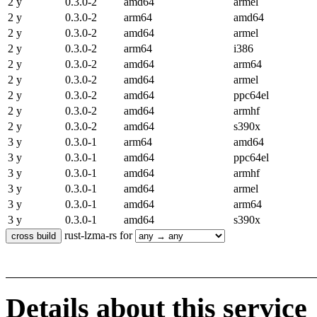
2 y
0.3.0-2
amd64
armel
2 y
0.3.0-2
arm64
amd64
2 y
0.3.0-2
amd64
armel
2 y
0.3.0-2
arm64
i386
2 y
0.3.0-2
amd64
arm64
2 y
0.3.0-2
amd64
armel
2 y
0.3.0-2
amd64
ppc64el
2 y
0.3.0-2
amd64
armhf
2 y
0.3.0-2
amd64
s390x
3 y
0.3.0-1
arm64
amd64
3 y
0.3.0-1
amd64
ppc64el
3 y
0.3.0-1
amd64
armhf
3 y
0.3.0-1
amd64
armel
3 y
0.3.0-1
amd64
arm64
3 y
0.3.0-1
amd64
s390x
rust-lzma-rs for
Details about this service