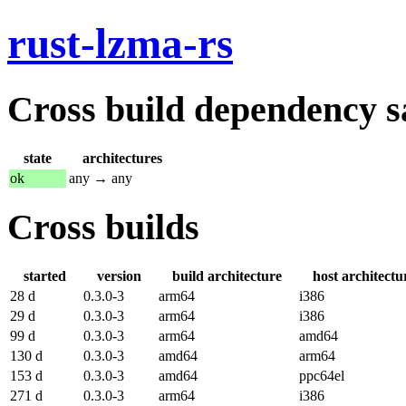
rust-lzma-rs
Cross build dependency sat
state
architectures
ok
any → any
Cross builds
started
version
build architecture
host architectu
28 d
0.3.0-3
arm64
i386
29 d
0.3.0-3
arm64
i386
99 d
0.3.0-3
arm64
amd64
130 d
0.3.0-3
amd64
arm64
153 d
0.3.0-3
amd64
ppc64el
271 d
0.3.0-3
arm64
i386