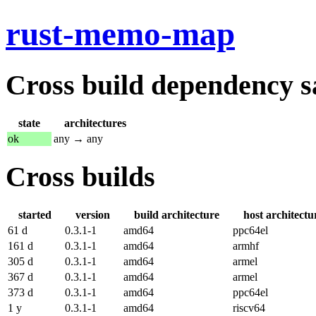
rust-memo-map
Cross build dependency sat
state
architectures
ok
any → any
Cross builds
started
version
build architecture
host architectu
61 d
0.3.1-1
amd64
ppc64el
161 d
0.3.1-1
amd64
armhf
305 d
0.3.1-1
amd64
armel
367 d
0.3.1-1
amd64
armel
373 d
0.3.1-1
amd64
ppc64el
1 y
0.3.1-1
amd64
riscv64