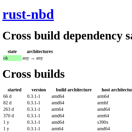
rust-nbd
Cross build dependency sat
state
architectures
ok
any → any
Cross builds
started
version
build architecture
host architectu
66 d
0.3.1-1
amd64
arm64
82 d
0.3.1-1
amd64
armhf
263 d
0.3.1-1
arm64
amd64
370 d
0.3.1-1
amd64
arm64
1 y
0.3.1-1
amd64
s390x
1 y
0.3.1-1
arm64
amd64