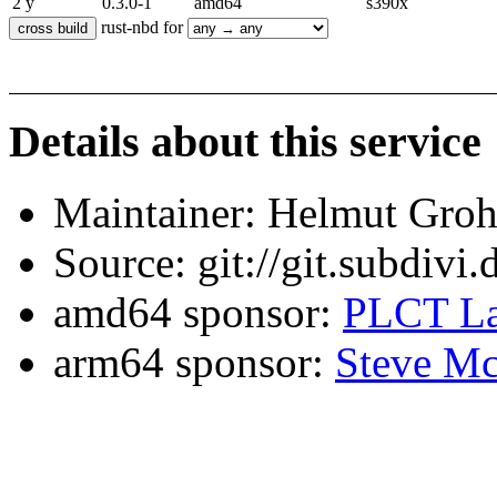
2 y
0.3.0-1
amd64
s390x
rust-nbd for
Details about this service
Maintainer: Helmut Gro
Source: git://git.subdivi
amd64 sponsor:
PLCT La
arm64 sponsor:
Steve Mc