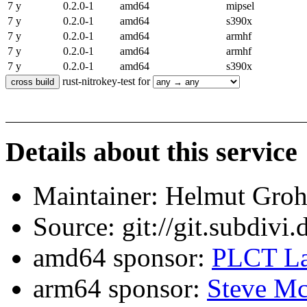
7 y
0.2.0-1
amd64
mipsel
7 y
0.2.0-1
amd64
s390x
7 y
0.2.0-1
amd64
armhf
7 y
0.2.0-1
amd64
armhf
7 y
0.2.0-1
amd64
s390x
rust-nitrokey-test for
Details about this service
Maintainer: Helmut Gro
Source: git://git.subdivi
amd64 sponsor:
PLCT La
arm64 sponsor:
Steve Mc