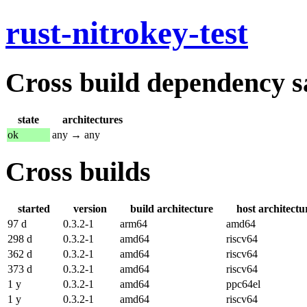
rust-nitrokey-test
Cross build dependency sat
state
architectures
ok
any → any
Cross builds
started
version
build architecture
host architectu
97 d
0.3.2-1
arm64
amd64
298 d
0.3.2-1
amd64
riscv64
362 d
0.3.2-1
amd64
riscv64
373 d
0.3.2-1
amd64
riscv64
1 y
0.3.2-1
amd64
ppc64el
1 y
0.3.2-1
amd64
riscv64