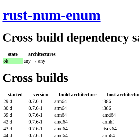
rust-num-enum
Cross build dependency sat
state
architectures
ok
any → any
Cross builds
started
version
build architecture
host architectu
29 d
0.7.6-1
arm64
i386
30 d
0.7.6-1
arm64
i386
39 d
0.7.6-1
arm64
amd64
42 d
0.7.6-1
amd64
armhf
43 d
0.7.6-1
amd64
riscv64
44 d
0.7.6-1
amd64
arm64