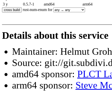
3 y
0.5.7-1
amd64
arm64
rust-num-enum for
Details about this service
Maintainer: Helmut Gro
Source: git://git.subdivi
amd64 sponsor:
PLCT La
arm64 sponsor:
Steve Mc