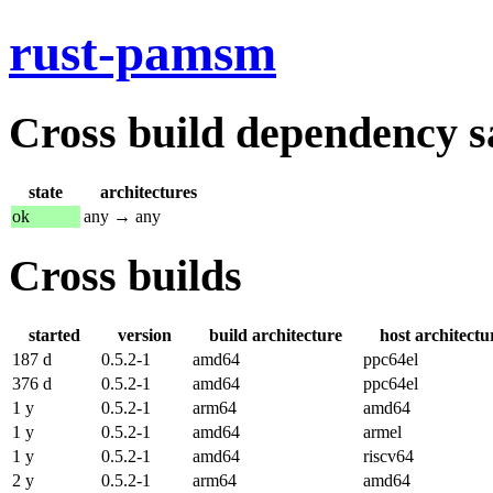
rust-pamsm
Cross build dependency sat
state
architectures
ok
any → any
Cross builds
started
version
build architecture
host architectu
187 d
0.5.2-1
amd64
ppc64el
376 d
0.5.2-1
amd64
ppc64el
1 y
0.5.2-1
arm64
amd64
1 y
0.5.2-1
amd64
armel
1 y
0.5.2-1
amd64
riscv64
2 y
0.5.2-1
arm64
amd64