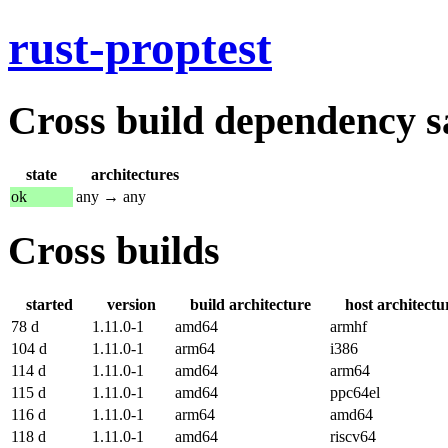
rust-proptest
Cross build dependency sat
state
architectures
ok
any → any
Cross builds
started
version
build architecture
host architectu
78 d
1.11.0-1
amd64
armhf
104 d
1.11.0-1
arm64
i386
114 d
1.11.0-1
amd64
arm64
115 d
1.11.0-1
amd64
ppc64el
116 d
1.11.0-1
arm64
amd64
118 d
1.11.0-1
amd64
riscv64