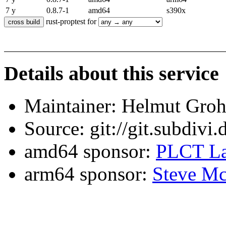
7 y
0.8.7-1
amd64
s390x
rust-proptest for
Details about this service
Maintainer: Helmut Gro
Source: git://git.subdivi
amd64 sponsor:
PLCT La
arm64 sponsor:
Steve Mc