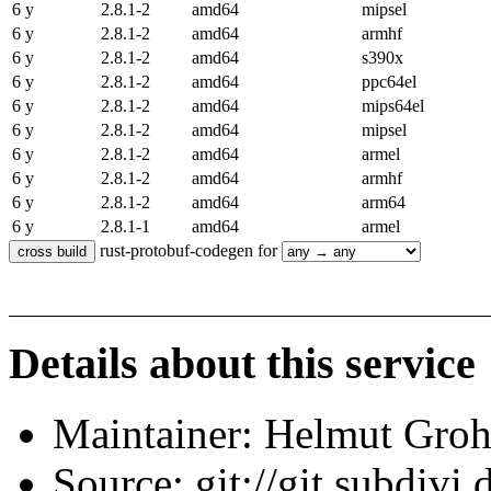
6 y
2.8.1-2
amd64
mipsel
6 y
2.8.1-2
amd64
armhf
6 y
2.8.1-2
amd64
s390x
6 y
2.8.1-2
amd64
ppc64el
6 y
2.8.1-2
amd64
mips64el
6 y
2.8.1-2
amd64
mipsel
6 y
2.8.1-2
amd64
armel
6 y
2.8.1-2
amd64
armhf
6 y
2.8.1-2
amd64
arm64
6 y
2.8.1-1
amd64
armel
rust-protobuf-codegen for
Details about this service
Maintainer: Helmut Gro
Source: git://git.subdivi