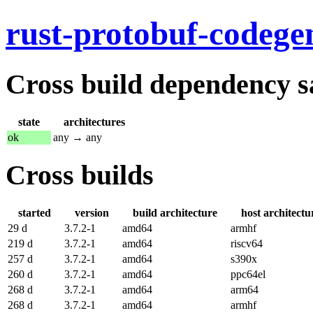
rust-protobuf-codege
Cross build dependency sat
state
architectures
ok
any → any
Cross builds
started
version
build architecture
host architectu
29 d
3.7.2-1
amd64
armhf
219 d
3.7.2-1
amd64
riscv64
257 d
3.7.2-1
amd64
s390x
260 d
3.7.2-1
amd64
ppc64el
268 d
3.7.2-1
amd64
arm64
268 d
3.7.2-1
amd64
armhf