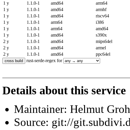
1 y
1.1.0-1
amd64
arm64
1 y
1.1.0-1
amd64
armhf
1 y
1.1.0-1
amd64
riscv64
1 y
1.1.0-1
arm64
i386
1 y
1.1.0-1
arm64
amd64
1 y
1.1.0-1
amd64
s390x
2 y
1.1.0-1
amd64
mips64el
2 y
1.1.0-1
amd64
armel
2 y
1.1.0-1
amd64
ppc64el
rust-serde-regex for
Details about this service
Maintainer: Helmut Gro
Source: git://git.subdivi