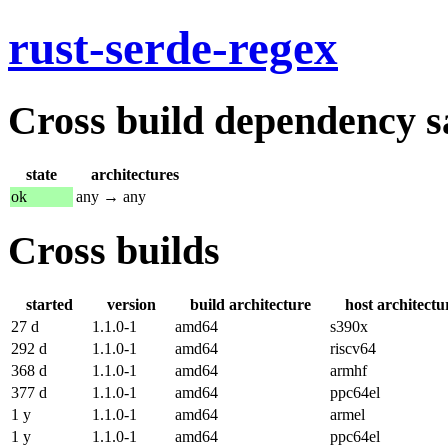
rust-serde-regex
Cross build dependency sat
state
architectures
ok
any → any
Cross builds
started
version
build architecture
host architectu
27 d
1.1.0-1
amd64
s390x
292 d
1.1.0-1
amd64
riscv64
368 d
1.1.0-1
amd64
armhf
377 d
1.1.0-1
amd64
ppc64el
1 y
1.1.0-1
amd64
armel
1 y
1.1.0-1
amd64
ppc64el