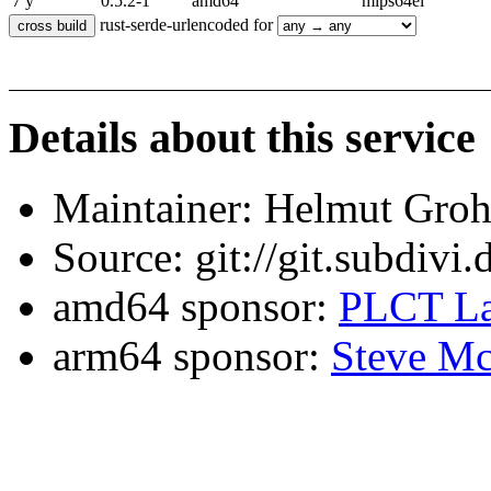
7 y
0.5.2-1
amd64
mips64el
rust-serde-urlencoded for
Details about this service
Maintainer: Helmut Gro
Source: git://git.subdivi
amd64 sponsor:
PLCT La
arm64 sponsor:
Steve Mc