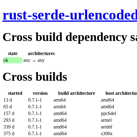
rust-serde-urlencode
Cross build dependency sat
state
architectures
ok
any → any
Cross builds
started
version
build architecture
host architectu
13 d
0.7.1-1
arm64
amd64
65 d
0.7.1-1
arm64
amd64
157 d
0.7.1-1
amd64
ppc64el
293 d
0.7.1-1
amd64
armel
339 d
0.7.1-1
amd64
armhf
375 d
0.7.1-1
amd64
s390x