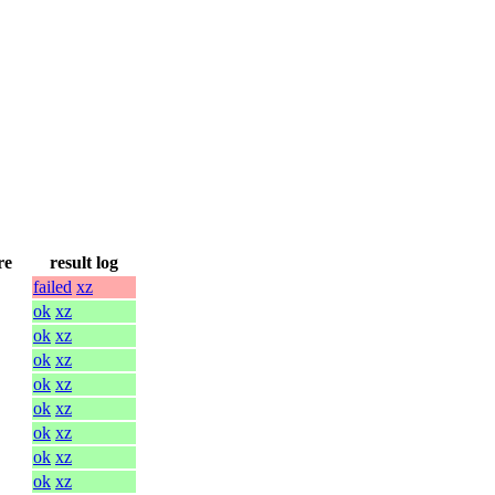
re
result log
failed
xz
ok
xz
ok
xz
ok
xz
ok
xz
ok
xz
ok
xz
ok
xz
ok
xz