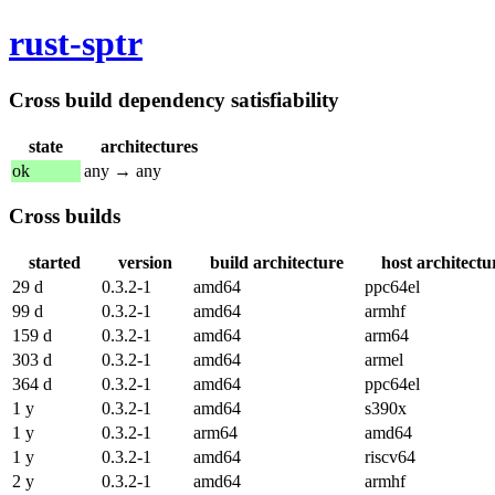
rust-sptr
Cross build dependency satisfiability
state
architectures
ok
any → any
Cross builds
started
version
build architecture
host architectu
29 d
0.3.2-1
amd64
ppc64el
99 d
0.3.2-1
amd64
armhf
159 d
0.3.2-1
amd64
arm64
303 d
0.3.2-1
amd64
armel
364 d
0.3.2-1
amd64
ppc64el
1 y
0.3.2-1
amd64
s390x
1 y
0.3.2-1
arm64
amd64
1 y
0.3.2-1
amd64
riscv64
2 y
0.3.2-1
amd64
armhf