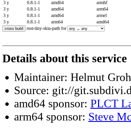
3 y
0.8.1-1
amd64
armhf
3 y
0.8.1-1
amd64
arm64
3 y
0.8.1-1
amd64
armel
3 y
0.8.1-1
arm64
amd64
rust-tiny-skia-path for
Details about this service
Maintainer: Helmut Gro
Source: git://git.subdivi
amd64 sponsor:
PLCT La
arm64 sponsor:
Steve Mc