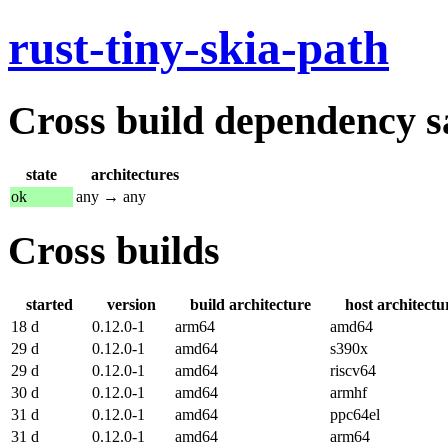
rust-tiny-skia-path
Cross build dependency sat
state
architectures
ok
any → any
Cross builds
started
version
build architecture
host architectu
18 d
0.12.0-1
arm64
amd64
29 d
0.12.0-1
amd64
s390x
29 d
0.12.0-1
amd64
riscv64
30 d
0.12.0-1
amd64
armhf
31 d
0.12.0-1
amd64
ppc64el
31 d
0.12.0-1
amd64
arm64