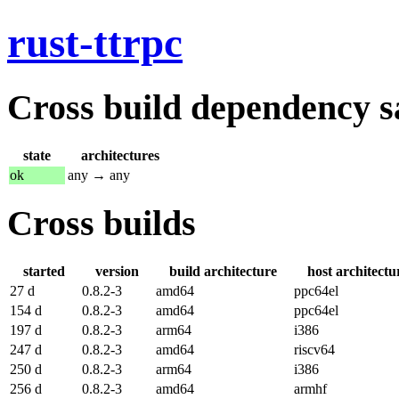
rust-ttrpc
Cross build dependency sat
state
architectures
ok
any → any
Cross builds
started
version
build architecture
host architectu
27 d
0.8.2-3
amd64
ppc64el
154 d
0.8.2-3
amd64
ppc64el
197 d
0.8.2-3
arm64
i386
247 d
0.8.2-3
amd64
riscv64
250 d
0.8.2-3
arm64
i386
256 d
0.8.2-3
amd64
armhf