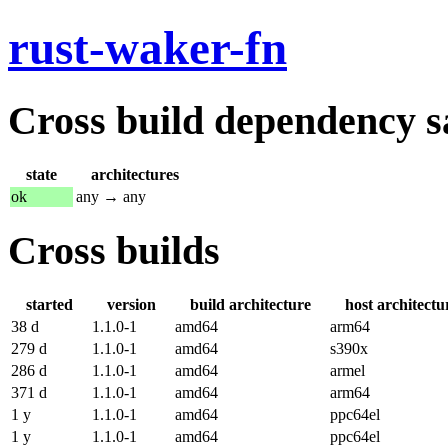
rust-waker-fn
Cross build dependency sat
state
architectures
ok
any → any
Cross builds
started
version
build architecture
host architectu
38 d
1.1.0-1
amd64
arm64
279 d
1.1.0-1
amd64
s390x
286 d
1.1.0-1
amd64
armel
371 d
1.1.0-1
amd64
arm64
1 y
1.1.0-1
amd64
ppc64el
1 y
1.1.0-1
amd64
ppc64el