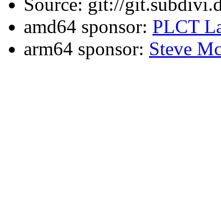
Source: git://git.subdivi
amd64 sponsor:
PLCT La
arm64 sponsor:
Steve Mc