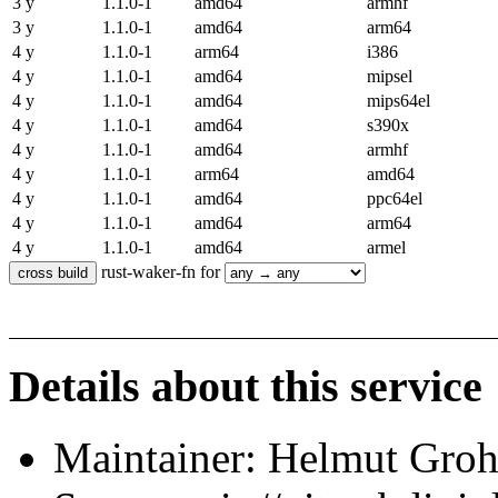
3 y
1.1.0-1
amd64
armhf
3 y
1.1.0-1
amd64
arm64
4 y
1.1.0-1
arm64
i386
4 y
1.1.0-1
amd64
mipsel
4 y
1.1.0-1
amd64
mips64el
4 y
1.1.0-1
amd64
s390x
4 y
1.1.0-1
amd64
armhf
4 y
1.1.0-1
arm64
amd64
4 y
1.1.0-1
amd64
ppc64el
4 y
1.1.0-1
amd64
arm64
4 y
1.1.0-1
amd64
armel
rust-waker-fn for
Details about this service
Maintainer: Helmut Gro