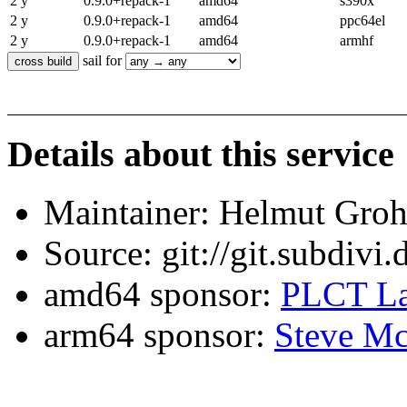
2 y
0.9.0+repack-1
amd64
s390x
2 y
0.9.0+repack-1
amd64
ppc64el
2 y
0.9.0+repack-1
amd64
armhf
sail for
Details about this service
Maintainer: Helmut Gro
Source: git://git.subdivi
amd64 sponsor:
PLCT La
arm64 sponsor:
Steve Mc