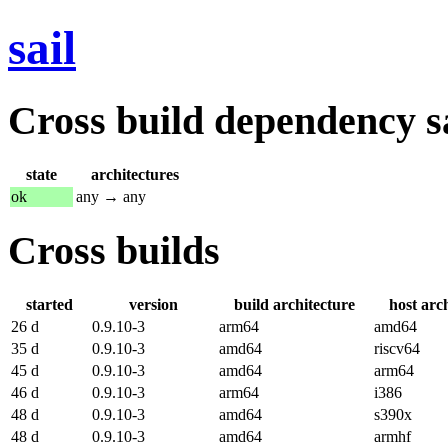
sail
Cross build dependency sat
state
architectures
ok
any → any
Cross builds
started
version
build architecture
host arc
26 d
0.9.10-3
arm64
amd64
35 d
0.9.10-3
amd64
riscv64
45 d
0.9.10-3
amd64
arm64
46 d
0.9.10-3
arm64
i386
48 d
0.9.10-3
amd64
s390x
48 d
0.9.10-3
amd64
armhf