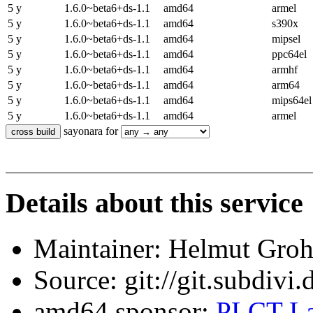
5 y
1.6.0~beta6+ds-1.1
amd64
armel
5 y
1.6.0~beta6+ds-1.1
amd64
s390x
5 y
1.6.0~beta6+ds-1.1
amd64
mipsel
5 y
1.6.0~beta6+ds-1.1
amd64
ppc64el
5 y
1.6.0~beta6+ds-1.1
amd64
armhf
5 y
1.6.0~beta6+ds-1.1
amd64
arm64
5 y
1.6.0~beta6+ds-1.1
amd64
mips64el
5 y
1.6.0~beta6+ds-1.1
amd64
armel
sayonara for
Details about this service
Maintainer: Helmut Gro
Source: git://git.subdivi
amd64 sponsor:
PLCT La