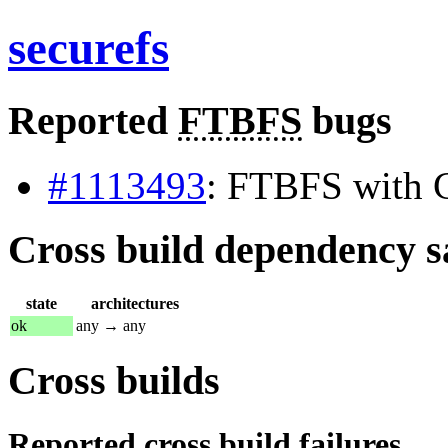
securefs
Reported
FTBFS
bugs
#1113493
: FTBFS with 
Cross build dependency sat
state
architectures
ok
any → any
Cross builds
Reported cross build failures