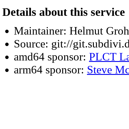
Details about this service
Maintainer: Helmut Gro
Source: git://git.subdivi
amd64 sponsor:
PLCT La
arm64 sponsor:
Steve Mc