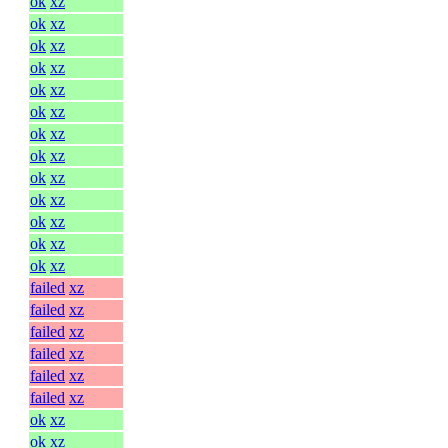
ok
xz
ok
xz
ok
xz
ok
xz
ok
xz
ok
xz
ok
xz
ok
xz
ok
xz
ok
xz
ok
xz
ok
xz
ok
xz
failed
xz
failed
xz
failed
xz
failed
xz
failed
xz
failed
xz
ok
xz
ok
xz