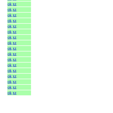
ok
xz
ok
xz
ok
xz
ok
xz
ok
xz
ok
xz
ok
xz
ok
xz
ok
xz
ok
xz
ok
xz
ok
xz
ok
xz
ok
xz
ok
xz
ok
xz
ok
xz