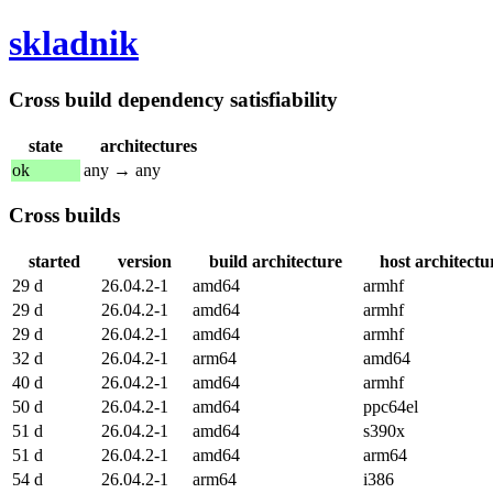
skladnik
Cross build dependency satisfiability
state
architectures
ok
any → any
Cross builds
started
version
build architecture
host architectu
29 d
26.04.2-1
amd64
armhf
29 d
26.04.2-1
amd64
armhf
29 d
26.04.2-1
amd64
armhf
32 d
26.04.2-1
arm64
amd64
40 d
26.04.2-1
amd64
armhf
50 d
26.04.2-1
amd64
ppc64el
51 d
26.04.2-1
amd64
s390x
51 d
26.04.2-1
amd64
arm64
54 d
26.04.2-1
arm64
i386