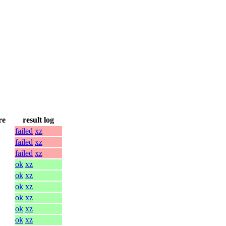
re
result log
failed
xz
failed
xz
failed
xz
ok
xz
ok
xz
ok
xz
ok
xz
ok
xz
ok
xz