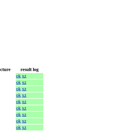
ecture
result log
ok
xz
ok
xz
ok
xz
ok
xz
ok
xz
ok
xz
ok
xz
ok
xz
ok
xz