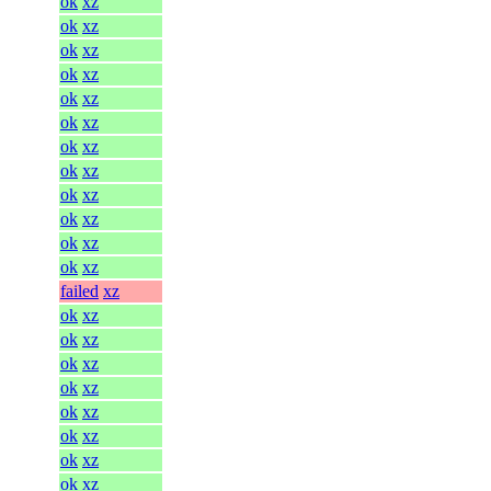
ok
xz
ok
xz
ok
xz
ok
xz
ok
xz
ok
xz
ok
xz
ok
xz
ok
xz
ok
xz
ok
xz
ok
xz
failed
xz
ok
xz
ok
xz
ok
xz
ok
xz
ok
xz
ok
xz
ok
xz
ok
xz