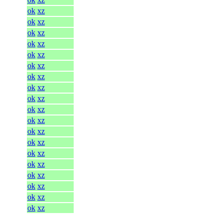
ok
xz
ok
xz
ok
xz
ok
xz
ok
xz
ok
xz
ok
xz
ok
xz
ok
xz
ok
xz
ok
xz
ok
xz
ok
xz
ok
xz
ok
xz
ok
xz
ok
xz
ok
xz
ok
xz