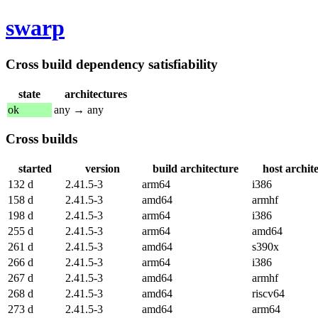
swarp
Cross build dependency satisfiability
state
architectures
ok
any → any
Cross builds
started
version
build architecture
host archit
132 d
2.41.5-3
arm64
i386
158 d
2.41.5-3
amd64
armhf
198 d
2.41.5-3
arm64
i386
255 d
2.41.5-3
arm64
amd64
261 d
2.41.5-3
amd64
s390x
266 d
2.41.5-3
arm64
i386
267 d
2.41.5-3
amd64
armhf
268 d
2.41.5-3
amd64
riscv64
273 d
2.41.5-3
amd64
arm64