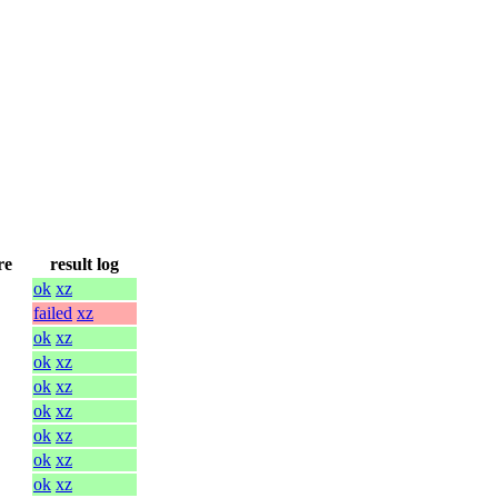
re
result log
ok
xz
failed
xz
ok
xz
ok
xz
ok
xz
ok
xz
ok
xz
ok
xz
ok
xz