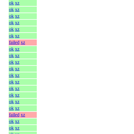
ok
xz
ok
xz
ok
xz
ok
xz
ok
xz
ok
xz
failed
xz
ok
xz
ok
xz
ok
xz
ok
xz
ok
xz
ok
xz
ok
xz
ok
xz
ok
xz
ok
xz
failed
xz
ok
xz
ok
xz