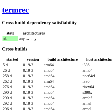
termrec
Cross build dependency satisfiability
state
architectures
ok
any → any
Cross builds
started
version
build architecture
host architectu
5 d
0.19-3
arm64
i386
26 d
0.19-3
amd64
arm64
258 d
0.19-3
amd64
ppc64el
262 d
0.19-3
arm64
i386
276 d
0.19-3
amd64
riscv64
290 d
0.19-3
amd64
s390x
290 d
0.19-3
amd64
armhf
292 d
0.19-3
amd64
armel
296 d
0.19-3
amd64
armel