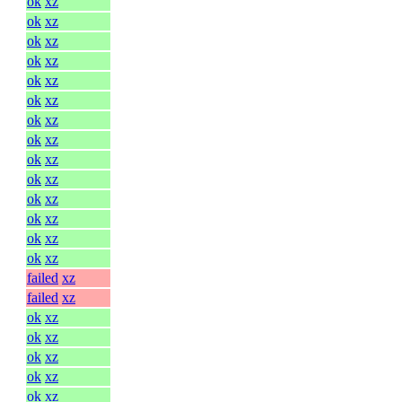
ok
xz
ok
xz
ok
xz
ok
xz
ok
xz
ok
xz
ok
xz
ok
xz
ok
xz
ok
xz
ok
xz
ok
xz
ok
xz
ok
xz
failed
xz
failed
xz
ok
xz
ok
xz
ok
xz
ok
xz
ok
xz