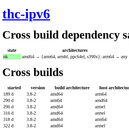
thc-ipv6
Cross build dependency sat
state
architectures
ok
amd64 → {arm64, armhf, ppc64el, s390x}; arm64 → any
Cross builds
started
version
build architecture
host architectu
189 d
3.8-2
amd64
arm64
290 d
3.8-2
arm64
amd64
296 d
3.8-2
amd64
armel
316 d
3.8-2
amd64
armel
318 d
3.8-2
amd64
arm64
322 d
3.8-2
amd64
armel