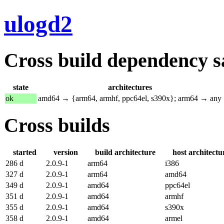
ulogd2
Cross build dependency sat
state
architectures
ok
amd64 → {arm64, armhf, ppc64el, s390x}; arm64 → any
Cross builds
started
version
build architecture
host architectu
286 d
2.0.9-1
arm64
i386
327 d
2.0.9-1
arm64
amd64
349 d
2.0.9-1
amd64
ppc64el
351 d
2.0.9-1
amd64
armhf
355 d
2.0.9-1
amd64
s390x
358 d
2.0.9-1
amd64
armel