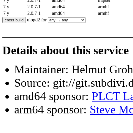
7 y
2.0.7-1
amd64
mipsel
7 y
2.0.7-1
amd64
armhf
7 y
2.0.7-1
amd64
armhf
ulogd2 for
Details about this service
Maintainer: Helmut Gro
Source: git://git.subdivi
amd64 sponsor:
PLCT La
arm64 sponsor:
Steve Mc