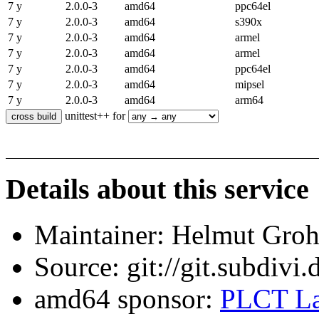
7 y
2.0.0-3
amd64
ppc64el
7 y
2.0.0-3
amd64
s390x
7 y
2.0.0-3
amd64
armel
7 y
2.0.0-3
amd64
armel
7 y
2.0.0-3
amd64
ppc64el
7 y
2.0.0-3
amd64
mipsel
7 y
2.0.0-3
amd64
arm64
unittest++ for
Details about this service
Maintainer: Helmut Gro
Source: git://git.subdivi
amd64 sponsor:
PLCT La