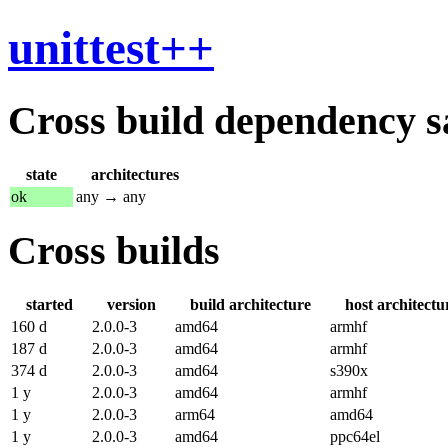
unittest++
Cross build dependency sat
state
architectures
ok
any → any
Cross builds
started
version
build architecture
host architectu
160 d
2.0.0-3
amd64
armhf
187 d
2.0.0-3
amd64
armhf
374 d
2.0.0-3
amd64
s390x
1 y
2.0.0-3
amd64
armhf
1 y
2.0.0-3
arm64
amd64
1 y
2.0.0-3
amd64
ppc64el