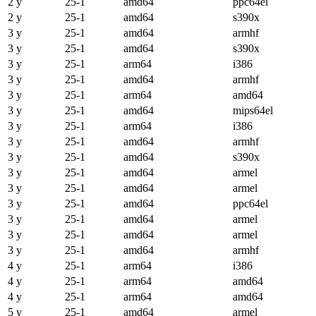
2 y
25-1
amd64
ppc64el
2 y
25-1
amd64
s390x
3 y
25-1
amd64
armhf
3 y
25-1
amd64
s390x
3 y
25-1
arm64
i386
3 y
25-1
amd64
armhf
3 y
25-1
arm64
amd64
3 y
25-1
amd64
mips64el
3 y
25-1
arm64
i386
3 y
25-1
amd64
armhf
3 y
25-1
amd64
s390x
3 y
25-1
amd64
armel
3 y
25-1
amd64
armel
3 y
25-1
amd64
ppc64el
3 y
25-1
amd64
armel
3 y
25-1
amd64
armel
3 y
25-1
amd64
armhf
4 y
25-1
arm64
i386
4 y
25-1
arm64
amd64
4 y
25-1
arm64
amd64
5 y
25-1
amd64
armel