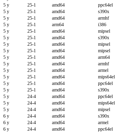
5 y
25-1
amd64
ppc64el
5 y
25-1
amd64
s390x
5 y
25-1
amd64
armhf
5 y
25-1
arm64
i386
5 y
25-1
amd64
mipsel
5 y
25-1
amd64
s390x
5 y
25-1
amd64
mipsel
5 y
25-1
amd64
mipsel
5 y
25-1
amd64
arm64
5 y
25-1
amd64
armhf
5 y
25-1
amd64
armel
5 y
25-1
amd64
mips64el
5 y
25-1
amd64
ppc64el
5 y
25-1
amd64
s390x
5 y
24-4
amd64
ppc64el
5 y
24-4
amd64
mips64el
5 y
24-4
amd64
mipsel
6 y
24-4
amd64
s390x
6 y
24-4
amd64
armel
6 y
24-4
amd64
ppc64el