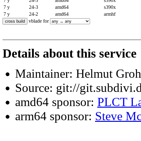
7 y
24-3
amd64
s390x
7 y
24-3
amd64
s390x
7 y
24-2
amd64
armhf
vblade for
Details about this service
Maintainer: Helmut Gro
Source: git://git.subdivi
amd64 sponsor:
PLCT La
arm64 sponsor:
Steve Mc