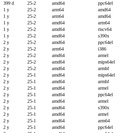
399 d
25-2
amd64
ppc64el
1 y
25-2
arm64
amd64
1 y
25-2
arm64
amd64
1 y
25-2
amd64
arm64
1 y
25-2
amd64
riscv64
1 y
25-2
amd64
s390x
2 y
25-2
amd64
ppc64el
2 y
25-2
arm64
i386
2 y
25-2
amd64
armel
2 y
25-2
amd64
mips64el
2 y
25-2
amd64
armhf
2 y
25-1
amd64
mips64el
2 y
25-1
amd64
armhf
2 y
25-1
amd64
armel
2 y
25-1
amd64
ppc64el
2 y
25-1
amd64
armel
2 y
25-1
amd64
s390x
2 y
25-1
amd64
armel
2 y
25-1
amd64
arm64
2 y
25-1
amd64
ppc64el