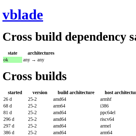
vblade
Cross build dependency sat
state
architectures
ok
any → any
Cross builds
started
version
build architecture
host architectu
26 d
25-2
amd64
armhf
68 d
25-2
arm64
i386
81 d
25-2
amd64
ppc64el
296 d
25-2
amd64
riscv64
297 d
25-2
amd64
armel
386 d
25-2
amd64
arm64