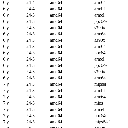
6 y
24-4
amd64
arm64
6 y
24-4
amd64
armhf
6 y
24-3
amd64
armel
6 y
24-3
amd64
ppc64el
6 y
24-3
amd64
s390x
6 y
24-3
amd64
arm64
6 y
24-3
amd64
s390x
6 y
24-3
amd64
arm64
6 y
24-3
amd64
ppc64el
6 y
24-3
amd64
armel
6 y
24-3
amd64
ppc64el
6 y
24-3
amd64
s390x
6 y
24-3
amd64
arm64
7 y
24-3
amd64
mipsel
7 y
24-3
amd64
armhf
7 y
24-3
amd64
arm64
7 y
24-3
amd64
mips
7 y
24-3
amd64
armel
7 y
24-3
amd64
ppc64el
7 y
24-3
amd64
mips64el