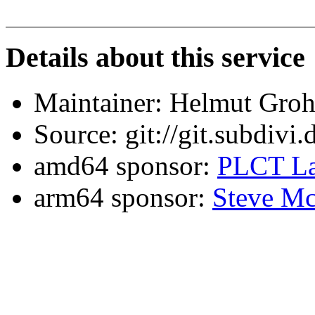
Details about this service
Maintainer: Helmut Gro
Source: git://git.subdivi
amd64 sponsor:
PLCT La
arm64 sponsor:
Steve Mc