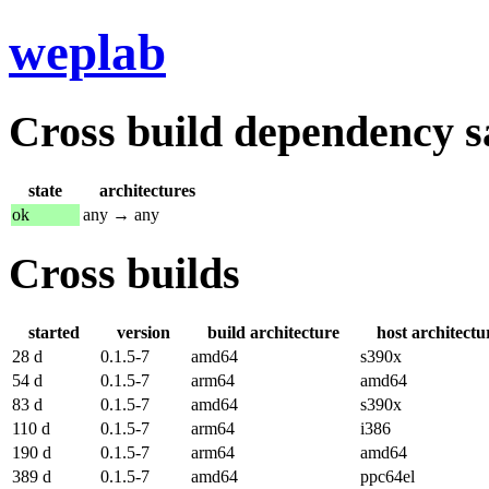
weplab
Cross build dependency sat
state
architectures
ok
any → any
Cross builds
started
version
build architecture
host architectu
28 d
0.1.5-7
amd64
s390x
54 d
0.1.5-7
arm64
amd64
83 d
0.1.5-7
amd64
s390x
110 d
0.1.5-7
arm64
i386
190 d
0.1.5-7
arm64
amd64
389 d
0.1.5-7
amd64
ppc64el