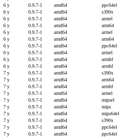
6 y
0.9.7-1
amd64
ppc64el
6 y
0.9.7-1
amd64
s390x
6 y
0.9.7-1
amd64
armel
6 y
0.9.7-1
amd64
arm64
6 y
0.9.7-1
amd64
armel
6 y
0.9.7-1
amd64
arm64
6 y
0.9.7-1
amd64
ppc64el
6 y
0.9.7-1
amd64
armel
6 y
0.9.7-1
amd64
armhf
6 y
0.9.7-1
amd64
armhf
7 y
0.9.7-1
amd64
s390x
7 y
0.9.7-1
amd64
arm64
7 y
0.9.7-1
amd64
armhf
7 y
0.9.7-1
amd64
armel
7 y
0.9.7-1
amd64
mipsel
7 y
0.9.7-1
amd64
mips
7 y
0.9.7-1
amd64
mips64el
7 y
0.9.7-1
amd64
s390x
7 y
0.9.7-1
amd64
ppc64el
7 y
0.9.7-1
amd64
ppc64el