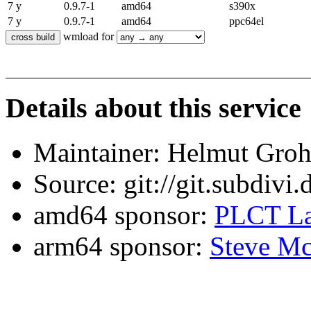
7 y
0.9.7-1
amd64
s390x
7 y
0.9.7-1
amd64
ppc64el
wmload for
Details about this service
Maintainer: Helmut Gro
Source: git://git.subdivi
amd64 sponsor:
PLCT La
arm64 sponsor:
Steve Mc