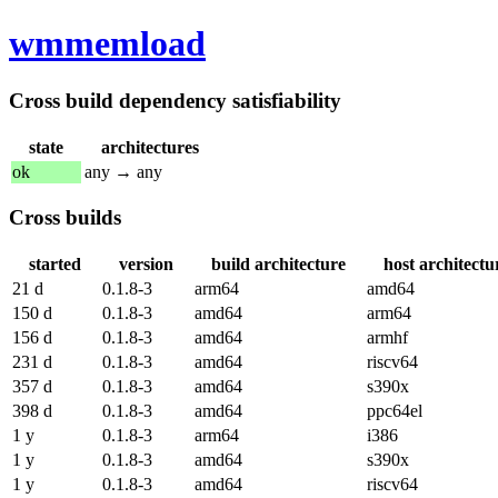
wmmemload
Cross build dependency satisfiability
state
architectures
ok
any → any
Cross builds
started
version
build architecture
host architectu
21 d
0.1.8-3
arm64
amd64
150 d
0.1.8-3
amd64
arm64
156 d
0.1.8-3
amd64
armhf
231 d
0.1.8-3
amd64
riscv64
357 d
0.1.8-3
amd64
s390x
398 d
0.1.8-3
amd64
ppc64el
1 y
0.1.8-3
arm64
i386
1 y
0.1.8-3
amd64
s390x
1 y
0.1.8-3
amd64
riscv64