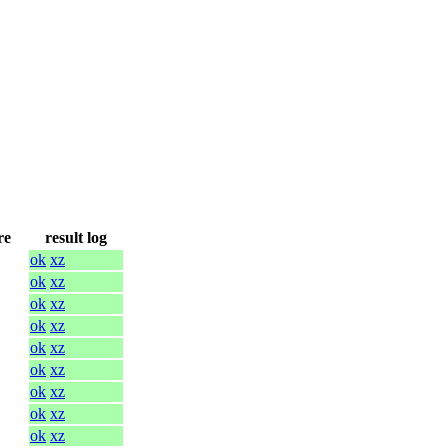
re
result log
ok
xz
ok
xz
ok
xz
ok
xz
ok
xz
ok
xz
ok
xz
ok
xz
ok
xz