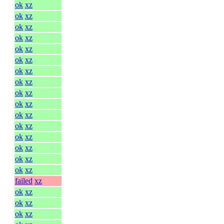
ok
xz
ok
xz
ok
xz
ok
xz
ok
xz
ok
xz
ok
xz
ok
xz
ok
xz
ok
xz
ok
xz
ok
xz
ok
xz
ok
xz
ok
xz
ok
xz
failed
xz
ok
xz
ok
xz
ok
xz