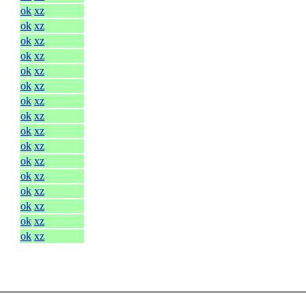
ok
xz
ok
xz
ok
xz
ok
xz
ok
xz
ok
xz
ok
xz
ok
xz
ok
xz
ok
xz
ok
xz
ok
xz
ok
xz
ok
xz
ok
xz
ok
xz