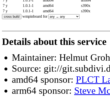
7 y
1.0.1-1
amd64
arm64
7 y
1.0.1-1
amd64
s390x
7 y
1.0.1-1
amd64
s390x
wmpinboard for
Details about this service
Maintainer: Helmut Gro
Source: git://git.subdivi
amd64 sponsor:
PLCT La
arm64 sponsor:
Steve Mc