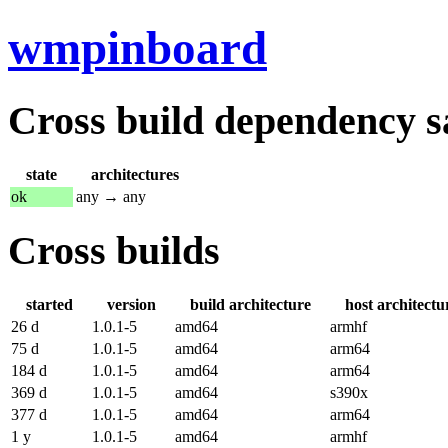
wmpinboard
Cross build dependency sat
state
architectures
ok
any → any
Cross builds
started
version
build architecture
host architectu
26 d
1.0.1-5
amd64
armhf
75 d
1.0.1-5
amd64
arm64
184 d
1.0.1-5
amd64
arm64
369 d
1.0.1-5
amd64
s390x
377 d
1.0.1-5
amd64
arm64
1 y
1.0.1-5
amd64
armhf