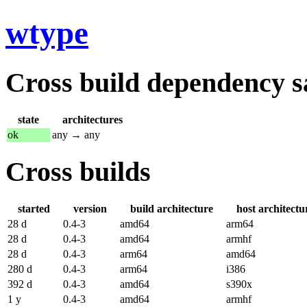
wtype
Cross build dependency sat
state
architectures
ok
any → any
Cross builds
started
version
build architecture
host architectu
28 d
0.4-3
amd64
arm64
28 d
0.4-3
amd64
armhf
28 d
0.4-3
arm64
amd64
280 d
0.4-3
arm64
i386
392 d
0.4-3
amd64
s390x
1 y
0.4-3
amd64
armhf