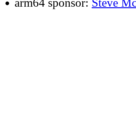
arm64 sponsor:
Steve Mc