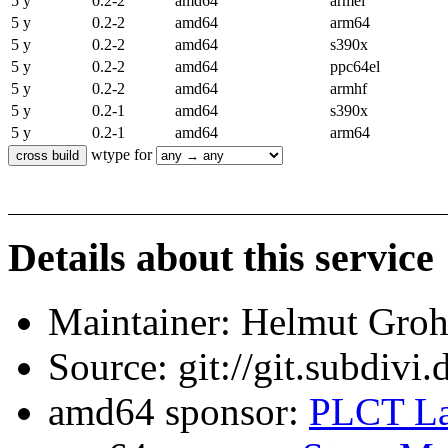
5 y
0.2-2
amd64
armel
5 y
0.2-2
amd64
arm64
5 y
0.2-2
amd64
s390x
5 y
0.2-2
amd64
ppc64el
5 y
0.2-2
amd64
armhf
5 y
0.2-1
amd64
s390x
5 y
0.2-1
amd64
arm64
wtype for
Details about this service
Maintainer: Helmut Gro
Source: git://git.subdivi
amd64 sponsor:
PLCT La