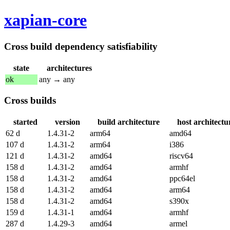
xapian-core
Cross build dependency satisfiability
state
architectures
ok
any → any
Cross builds
started
version
build architecture
host architectu
62 d
1.4.31-2
arm64
amd64
107 d
1.4.31-2
arm64
i386
121 d
1.4.31-2
amd64
riscv64
158 d
1.4.31-2
amd64
armhf
158 d
1.4.31-2
amd64
ppc64el
158 d
1.4.31-2
amd64
arm64
158 d
1.4.31-2
amd64
s390x
159 d
1.4.31-1
amd64
armhf
287 d
1.4.29-3
amd64
armel