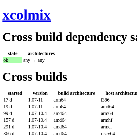
xcolmix
Cross build dependency sat
state
architectures
ok
any → any
Cross builds
started
version
build architecture
host architectu
17 d
1.07-11
arm64
i386
19 d
1.07-11
arm64
amd64
99 d
1.07-10.4
amd64
arm64
157 d
1.07-10.4
amd64
armhf
291 d
1.07-10.4
amd64
armel
366 d
1.07-10.4
amd64
riscv64