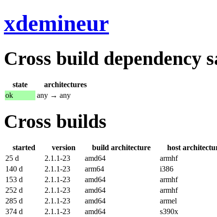
xdemineur
Cross build dependency sat
state
architectures
ok
any → any
Cross builds
started
version
build architecture
host architectu
25 d
2.1.1-23
amd64
armhf
140 d
2.1.1-23
arm64
i386
153 d
2.1.1-23
amd64
armhf
252 d
2.1.1-23
amd64
armhf
285 d
2.1.1-23
amd64
armel
374 d
2.1.1-23
amd64
s390x