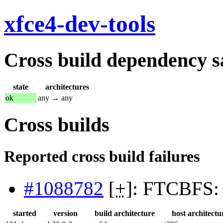
xfce4-dev-tools
Cross build dependency sat
state
architectures
ok
any → any
Cross builds
Reported cross build failures
#1088782
[
+
]: FTCBFS: 
started
version
build architecture
host architectu