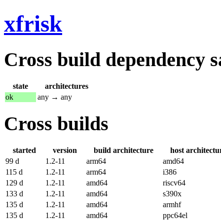
xfrisk
Cross build dependency sat
state
architectures
ok
any → any
Cross builds
started
version
build architecture
host architectu
99 d
1.2-11
arm64
amd64
115 d
1.2-11
arm64
i386
129 d
1.2-11
amd64
riscv64
133 d
1.2-11
amd64
s390x
135 d
1.2-11
amd64
armhf
135 d
1.2-11
amd64
ppc64el