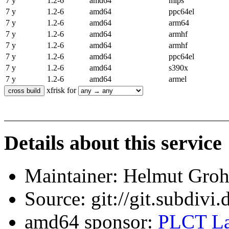
7 y
1.2-6
amd64
mips
7 y
1.2-6
amd64
ppc64el
7 y
1.2-6
amd64
arm64
7 y
1.2-6
amd64
armhf
7 y
1.2-6
amd64
armhf
7 y
1.2-6
amd64
ppc64el
7 y
1.2-6
amd64
s390x
7 y
1.2-6
amd64
armel
xfrisk for
Details about this service
Maintainer: Helmut Gro
Source: git://git.subdivi
amd64 sponsor:
PLCT La