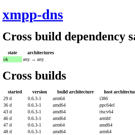
xmpp-dns
Cross build dependency sat
state
architectures
ok
any → any
Cross builds
started
version
build architecture
host architectu
29 d
0.6.3-1
arm64
i386
36 d
0.6.3-1
amd64
ppc64el
43 d
0.6.3-1
amd64
riscv64
46 d
0.6.3-1
amd64
armhf
47 d
0.6.3-1
arm64
amd64
48 d
0.6.3-1
amd64
arm64