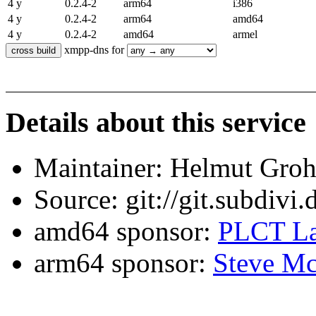
4 y
0.2.4-2
arm64
i386
4 y
0.2.4-2
arm64
amd64
4 y
0.2.4-2
amd64
armel
xmpp-dns for
Details about this service
Maintainer: Helmut Gro
Source: git://git.subdivi
amd64 sponsor:
PLCT La
arm64 sponsor:
Steve Mc