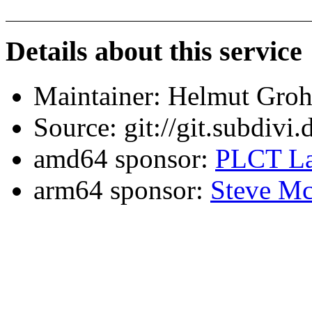
Details about this service
Maintainer: Helmut Gro
Source: git://git.subdivi
amd64 sponsor:
PLCT La
arm64 sponsor:
Steve Mc