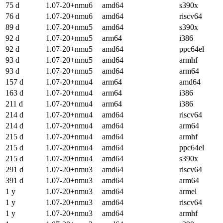
75 d
1.07-20+nmu6
amd64
s390x
76 d
1.07-20+nmu6
amd64
riscv64
89 d
1.07-20+nmu5
amd64
s390x
92 d
1.07-20+nmu5
arm64
i386
92 d
1.07-20+nmu5
amd64
ppc64el
93 d
1.07-20+nmu5
amd64
armhf
93 d
1.07-20+nmu5
amd64
arm64
157 d
1.07-20+nmu4
arm64
amd64
163 d
1.07-20+nmu4
arm64
i386
211 d
1.07-20+nmu4
arm64
i386
214 d
1.07-20+nmu4
amd64
riscv64
214 d
1.07-20+nmu4
amd64
arm64
215 d
1.07-20+nmu4
amd64
armhf
215 d
1.07-20+nmu4
amd64
ppc64el
215 d
1.07-20+nmu4
amd64
s390x
291 d
1.07-20+nmu3
amd64
riscv64
391 d
1.07-20+nmu3
amd64
arm64
1 y
1.07-20+nmu3
amd64
armel
1 y
1.07-20+nmu3
amd64
riscv64
1 y
1.07-20+nmu3
amd64
armhf