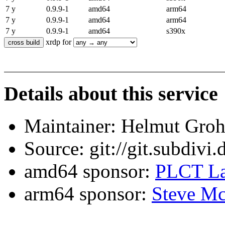
7 y
0.9.9-1
amd64
arm64
7 y
0.9.9-1
amd64
arm64
7 y
0.9.9-1
amd64
s390x
xrdp for
Details about this service
Maintainer: Helmut Gro
Source: git://git.subdivi
amd64 sponsor:
PLCT La
arm64 sponsor:
Steve Mc