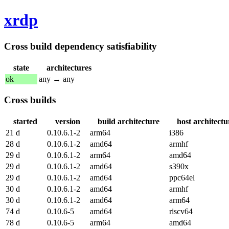
xrdp
Cross build dependency satisfiability
state
architectures
ok
any → any
Cross builds
started
version
build architecture
host architectu
21 d
0.10.6.1-2
arm64
i386
28 d
0.10.6.1-2
amd64
armhf
29 d
0.10.6.1-2
arm64
amd64
29 d
0.10.6.1-2
amd64
s390x
29 d
0.10.6.1-2
amd64
ppc64el
30 d
0.10.6.1-2
amd64
armhf
30 d
0.10.6.1-2
amd64
arm64
74 d
0.10.6-5
amd64
riscv64
78 d
0.10.6-5
arm64
amd64