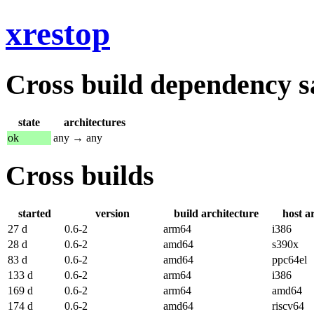
xrestop
Cross build dependency sat
state
architectures
ok
any → any
Cross builds
started
version
build architecture
host a
27 d
0.6-2
arm64
i386
28 d
0.6-2
amd64
s390x
83 d
0.6-2
amd64
ppc64el
133 d
0.6-2
arm64
i386
169 d
0.6-2
arm64
amd64
174 d
0.6-2
amd64
riscv64