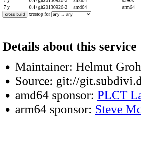
7 y
0.4+git20130926-2
amd64
s390x
7 y
0.4+git20130926-2
amd64
arm64
xrestop for
Details about this service
Maintainer: Helmut Gro
Source: git://git.subdivi
amd64 sponsor:
PLCT La
arm64 sponsor:
Steve Mc