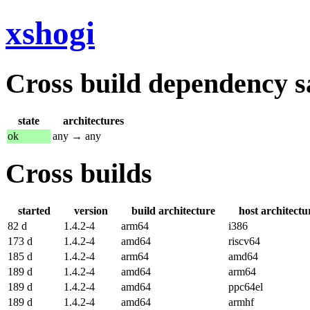
xshogi
Cross build dependency sat
state
architectures
ok
any → any
Cross builds
started
version
build architecture
host architectu
82 d
1.4.2-4
arm64
i386
173 d
1.4.2-4
amd64
riscv64
185 d
1.4.2-4
arm64
amd64
189 d
1.4.2-4
amd64
arm64
189 d
1.4.2-4
amd64
ppc64el
189 d
1.4.2-4
amd64
armhf