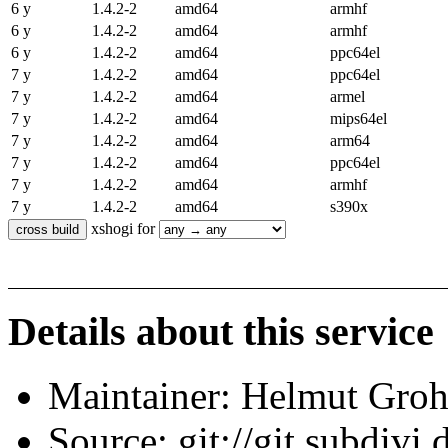
6 y
1.4.2-2
amd64
armhf
6 y
1.4.2-2
amd64
armhf
6 y
1.4.2-2
amd64
ppc64el
7 y
1.4.2-2
amd64
ppc64el
7 y
1.4.2-2
amd64
armel
7 y
1.4.2-2
amd64
mips64el
7 y
1.4.2-2
amd64
arm64
7 y
1.4.2-2
amd64
ppc64el
7 y
1.4.2-2
amd64
armhf
7 y
1.4.2-2
amd64
s390x
xshogi for
Details about this service
Maintainer: Helmut Gro
Source: git://git.subdivi