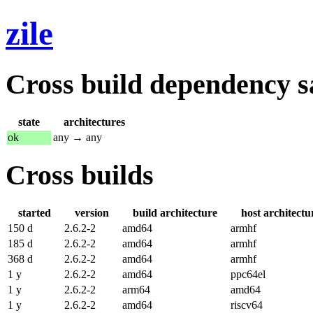
zile
Cross build dependency sat
state
architectures
ok
any → any
Cross builds
started
version
build architecture
host architectu
150 d
2.6.2-2
amd64
armhf
185 d
2.6.2-2
amd64
armhf
368 d
2.6.2-2
amd64
armhf
1 y
2.6.2-2
amd64
ppc64el
1 y
2.6.2-2
arm64
amd64
1 y
2.6.2-2
amd64
riscv64