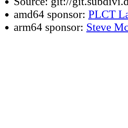
Source: git://git.subdivi
amd64 sponsor:
PLCT La
arm64 sponsor:
Steve Mc