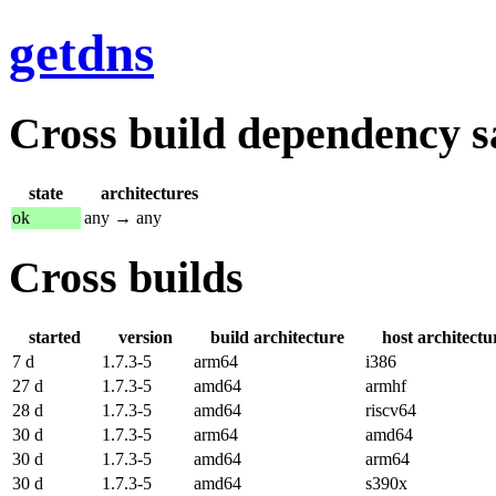
getdns
Cross build dependency sat
state
architectures
ok
any → any
Cross builds
started
version
build architecture
host architectu
7 d
1.7.3-5
arm64
i386
27 d
1.7.3-5
amd64
armhf
28 d
1.7.3-5
amd64
riscv64
30 d
1.7.3-5
arm64
amd64
30 d
1.7.3-5
amd64
arm64
30 d
1.7.3-5
amd64
s390x