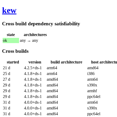
kew
Cross build dependency satisfiability
state
architectures
ok
any → any
Cross builds
started
version
build architecture
host architect
21 d
4.2.5+ds-1
arm64
amd64
25 d
4.1.8+ds-1
arm64
i386
27 d
4.1.8+ds-1
amd64
arm64
29 d
4.1.8+ds-1
amd64
s390x
29 d
4.1.8+ds-1
amd64
armhf
29 d
4.1.8+ds-1
amd64
ppc64el
31 d
4.0.0+ds-1
amd64
arm64
31 d
4.0.0+ds-1
amd64
s390x
31 d
4.0.0+ds-1
amd64
ppc64el