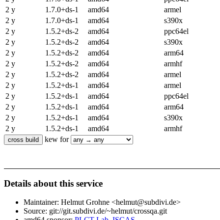
2 y
1.7.0+ds-1
amd64
armel
2 y
1.7.0+ds-1
amd64
s390x
2 y
1.5.2+ds-2
amd64
ppc64el
2 y
1.5.2+ds-2
amd64
s390x
2 y
1.5.2+ds-2
amd64
arm64
2 y
1.5.2+ds-2
amd64
armhf
2 y
1.5.2+ds-2
amd64
armel
2 y
1.5.2+ds-1
amd64
armel
2 y
1.5.2+ds-1
amd64
ppc64el
2 y
1.5.2+ds-1
amd64
arm64
2 y
1.5.2+ds-1
amd64
s390x
2 y
1.5.2+ds-1
amd64
armhf
kew for
Details about this service
Maintainer: Helmut Grohne <helmut@subdivi.de>
Source: git://git.subdivi.de/~helmut/crossqa.git
amd64 sponsor:
PLCT Lab, ISCAS